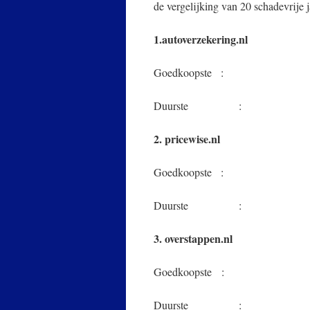
de vergelijking van 20 schadevrije 
1.autoverzekering.nl
Goedkoopste : SN
Duurste : Aeg
2. pricewise.nl
Goedkoopste : FB
Duurste : Aeg
3. overstappen.nl
Goedkoopste : SN
Duurste : Aeg