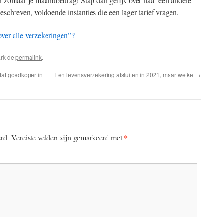
en zomaar je maandbedrag! Stap dan gelijk over naar een andere
beschreven, voldoende instanties die een lager tarief vragen.
over alle verzekeringen”?
ark de
permalink
.
dat goedkoper in
Een levensverzekering afsluiten in 2021, maar welke
→
*
erd.
Vereiste velden zijn gemarkeerd met