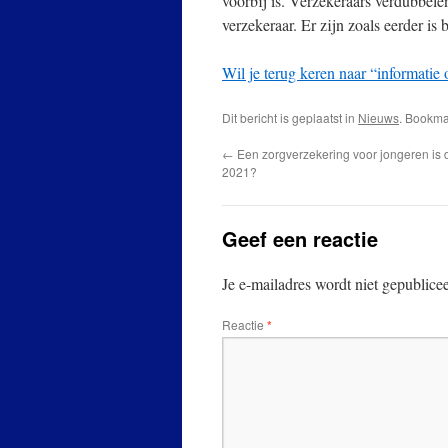
voorbij is. Verzekeraars verdubbel
verzekeraar. Er zijn zoals eerder is 
Wil je terug keren naar “informatie 
Dit bericht is geplaatst in
Nieuws
. Bookm
←
Een zorgverzekering voor jongeren is 
2021?
Geef een reactie
Je e-mailadres wordt niet gepublice
Reactie
*