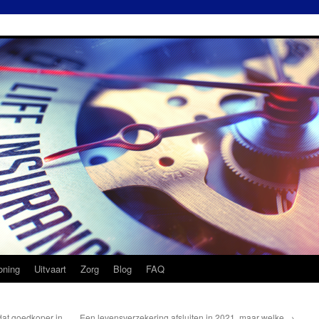
ning
Uitvaart
Zorg
Blog
FAQ
dat goedkoper in
Een levensverzekering afsluiten in 2021, maar welke
→