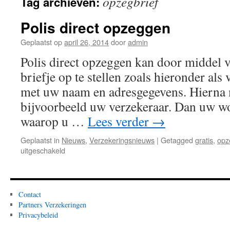
opzegbrief
Tag archieven:
Polis direct opzeggen
Geplaatst op
april 26, 2014
door
admin
Polis direct opzeggen kan door middel v
briefje op te stellen zoals hieronder als
met uw naam en adresgegevens. Hierna 
bijvoorbeeld uw verzekeraar. Dan uw w
waarop u …
Lees verder
→
Geplaatst in
Nieuws
,
Verzekeringsnieuws
|
Getagged
gratis
,
opz
voor
uitgeschakeld
Polis
direct
opzeggen
Contact
Partners Verzekeringen
Privacybeleid