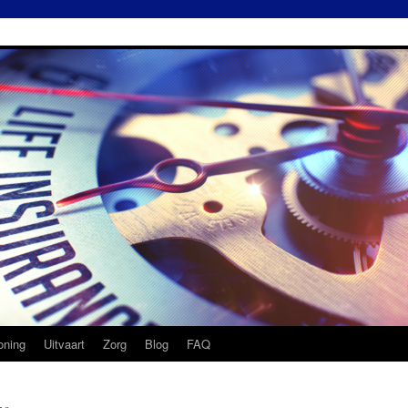
ning
Uitvaart
Zorg
Blog
FAQ
ng