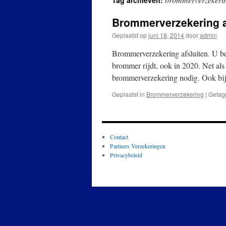
Tag archieven:
Brommerverzekering a
Geplaatst op
juni 18, 2014
door
admin
Brommerverzekering afsluiten. U ben
brommer rijdt, ook in 2020. Net al
brommerverzekering nodig. Ook bi
Geplaatst in
Brommerverzekering
|
Getag
Contact
Partners Verzekeringen
Privacybeleid